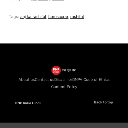
Tags:
aaj ka rashifal
,
horoscope
,
rashifal
About us
Contact us
Disclaimer
DNPA Code of Ethics
Content Policy
Back to top
DNP India Hindi