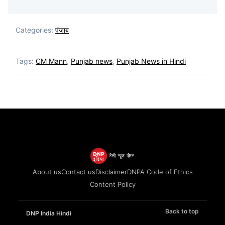
Categories:
पंजाब
Tags:
CM Mann
,
Punjab news
,
Punjab News in Hindi
About us
Contact us
Disclaimer
DNPA Code of Ethics
Content Policy
Back to top
DNP India Hindi