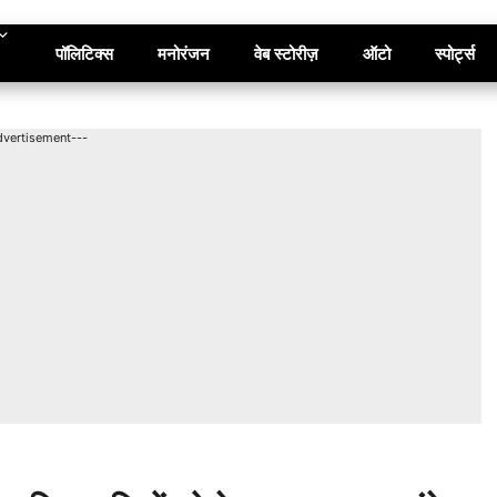
पॉलिटिक्स
मनोरंजन
वेब स्टोरीज़
ऑटो
स्पोर्ट्स
dvertisement---