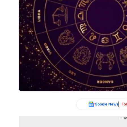
Google News
Fo
---A