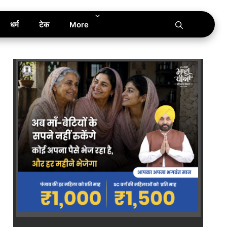
धर्म
टेक
More