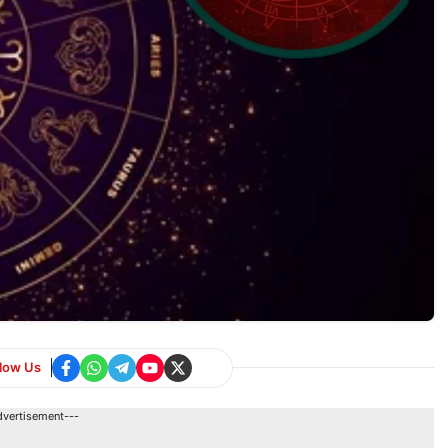
llow Us
dvertisement---