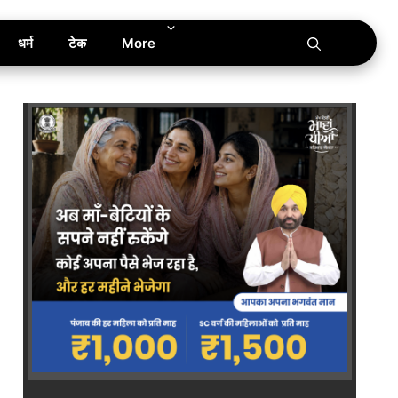
धर्म
टेक
More