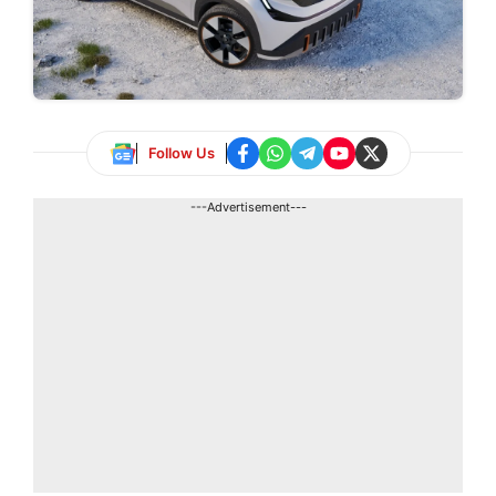
Follow Us
---Advertisement---