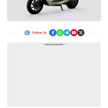
Follow Us
---Advertisement---