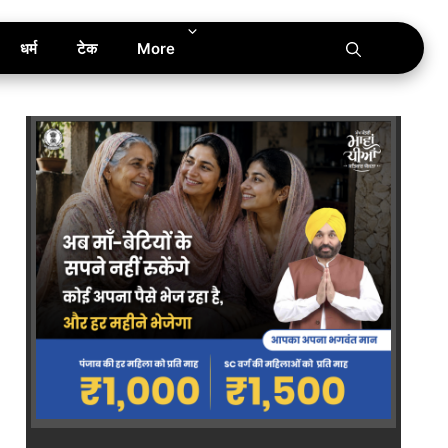
धर्म
टेक
More