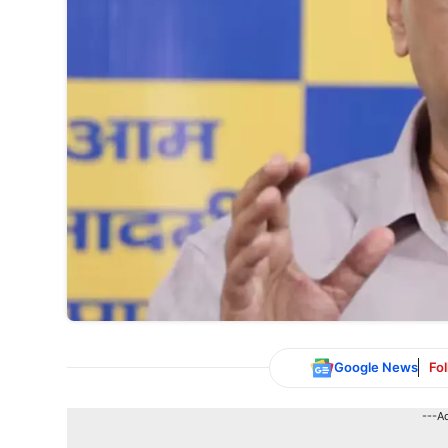
Google News
Fo
---A