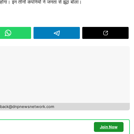
होगा। इन तीनों कंपनियों ने जनता से झूठ बोला।
edback@dnpnewsnetwork.com
Join Now