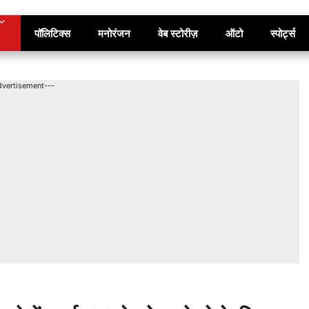
पॉलिटिक्स
मनोरंजन
वेब स्टोरीज़
ऑटो
स्पोर्ट्स
dvertisement---