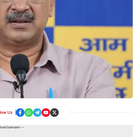
llow Us
dvertisement---