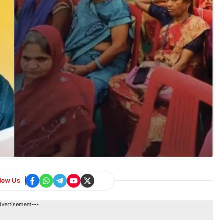
llow Us
dvertisement---