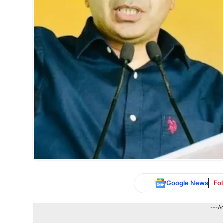
Google News
Fo
---A