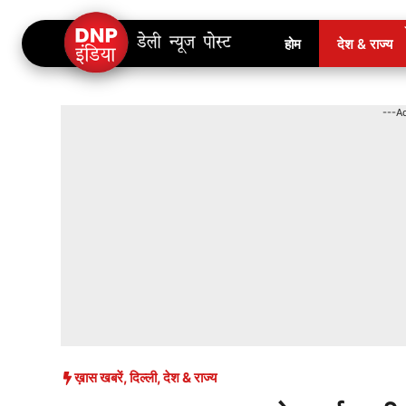
Skip
होम
देश & राज्य
to
content
---A
ख़ास खबरें
,
दिल्ली
,
देश & राज्य