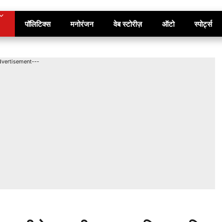
पॉलिटिक्स
मनोरंजन
वेब स्टोरीज़
ऑटो
स्पोर्ट्स
dvertisement---