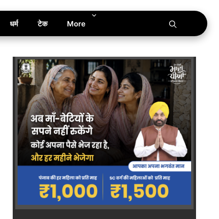
धर्म
टेक
More