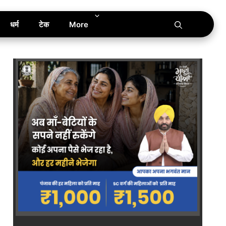
धर्म
टेक
More