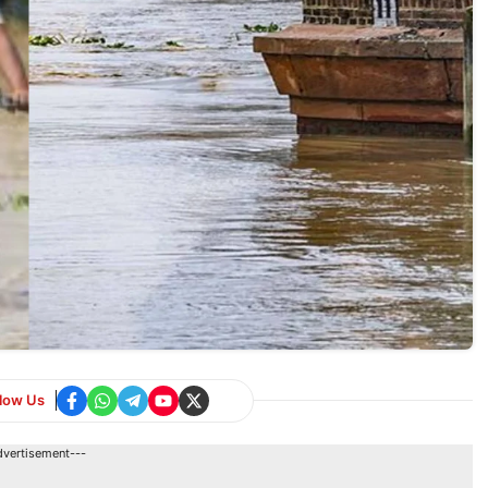
llow Us
dvertisement---