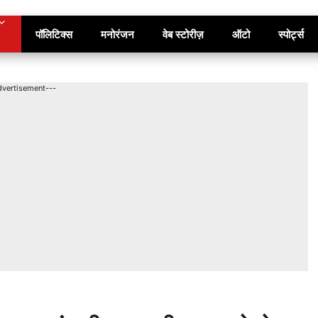
पॉलिटिक्स
मनोरंजन
वेब स्टोरीज़
ऑटो
स्पोर्ट्स
dvertisement---