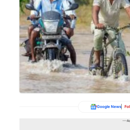
Google News
Fo
---A