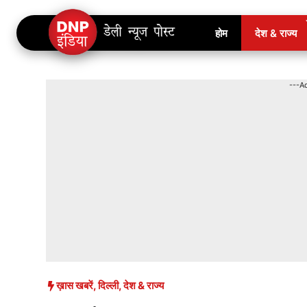
Skip
होम
देश & राज्य
to
content
---A
ख़ास खबरें
,
दिल्ली
,
देश & राज्य