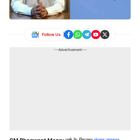
Follow Us
---Advertisement---