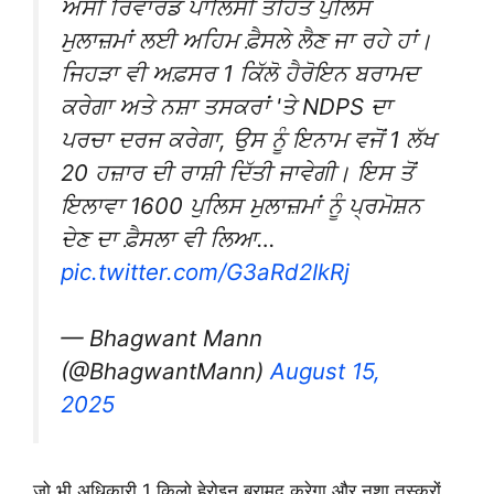
ਅਸੀਂ ਰਿਵਾਰਡ ਪਾਲਿਸੀ ਤਹਿਤ ਪੁਲਿਸ
ਮੁਲਾਜ਼ਮਾਂ ਲਈ ਅਹਿਮ ਫ਼ੈਸਲੇ ਲੈਣ ਜਾ ਰਹੇ ਹਾਂ।
ਜਿਹੜਾ ਵੀ ਅਫ਼ਸਰ 1 ਕਿੱਲੋ ਹੈਰੋਇਨ ਬਰਾਮਦ
ਕਰੇਗਾ ਅਤੇ ਨਸ਼ਾ ਤਸਕਰਾਂ 'ਤੇ NDPS ਦਾ
ਪਰਚਾ ਦਰਜ ਕਰੇਗਾ, ਉਸ ਨੂੰ ਇਨਾਮ ਵਜੋਂ 1 ਲੱਖ
20 ਹਜ਼ਾਰ ਦੀ ਰਾਸ਼ੀ ਦਿੱਤੀ ਜਾਵੇਗੀ। ਇਸ ਤੋਂ
ਇਲਾਵਾ 1600 ਪੁਲਿਸ ਮੁਲਾਜ਼ਮਾਂ ਨੂੰ ਪ੍ਰਮੋਸ਼ਨ
ਦੇਣ ਦਾ ਫ਼ੈਸਲਾ ਵੀ ਲਿਆ…
pic.twitter.com/G3aRd2IkRj
— Bhagwant Mann
(@BhagwantMann)
August 15,
2025
जो भी अधिकारी 1 किलो हेरोइन बरामद करेगा और नशा तस्करों