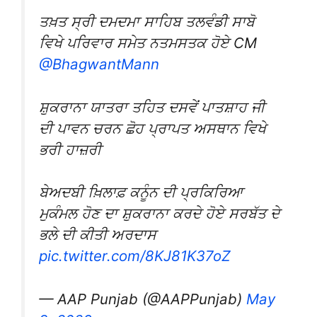
ਤਖ਼ਤ ਸ੍ਰੀ ਦਮਦਮਾ ਸਾਹਿਬ ਤਲਵੰਡੀ ਸਾਬੋ
ਵਿਖੇ ਪਰਿਵਾਰ ਸਮੇਤ ਨਤਮਸਤਕ ਹੋਏ CM
@BhagwantMann
ਸ਼ੁਕਰਾਨਾ ਯਾਤਰਾ ਤਹਿਤ ਦਸਵੇਂ ਪਾਤਸ਼ਾਹ ਜੀ
ਦੀ ਪਾਵਨ ਚਰਨ ਛੋਹ ਪ੍ਰਾਪਤ ਅਸਥਾਨ ਵਿਖੇ
ਭਰੀ ਹਾਜ਼ਰੀ
ਬੇਅਦਬੀ ਖ਼ਿਲਾਫ਼ ਕਨੂੰਨ ਦੀ ਪ੍ਰਕਿਰਿਆ
ਮੁਕੰਮਲ ਹੋਣ ਦਾ ਸ਼ੁਕਰਾਨਾ ਕਰਦੇ ਹੋਏ ਸਰਬੱਤ ਦੇ
ਭਲੇ ਦੀ ਕੀਤੀ ਅਰਦਾਸ
pic.twitter.com/8KJ81K37oZ
— AAP Punjab (@AAPPunjab)
May