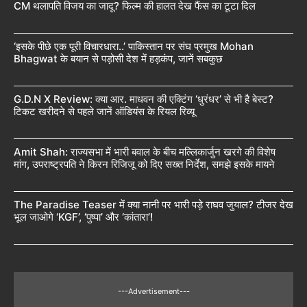
CM थलापति विजय का जादू? फिल्म की हालत देख फैंस का टूटा दिल
‘इसके पीछे एक पूरी विचारधारा..’ पाकिस्तान पर संघ प्रमुख Mohan
Bhagwat के बयान से पड़ोसी देश में हड़कंप, जानें सबकुछ
G.D.N X Review: क्या आर. माधवन की एक्टिंग ‘धुरंधर’ से भी है बेस्ट?
टिकट खरीदने से पहले जानें ऑडियंस के रियल रिव्यू
Amit Shah: राज्यसभा में भारी बवाल के बीच मल्लिकार्जुन खरगे की विशेष
मांग, उपराष्ट्रपति ने किरन रिजिजू को दिए सख्त निर्देश, समझे इसके मायने
The Paradise Teaser में क्या नानी पर भारी पड़े राघव जुयाल? टीजर देख
भूल जाओगे ‘KGF’, ‘पुष्पा’ और ‘कांतारा’!
---Advertisement---