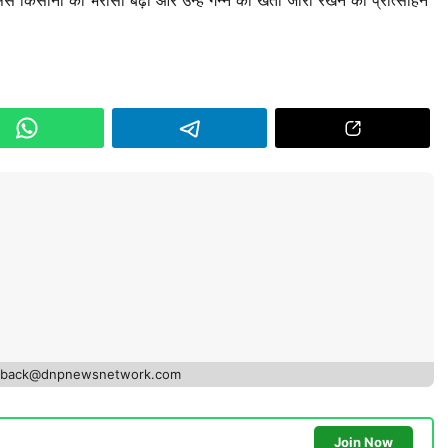
edback@dnpnewsnetwork.com
Join Now