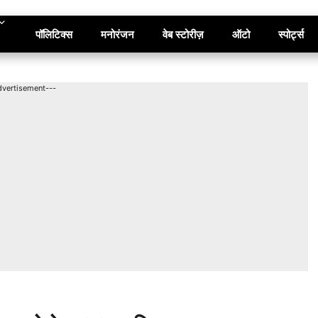
पॉलिटिक्स
मनोरंजन
वेब स्टोरीज़
ऑटो
स्पोर्ट्स
dvertisement---