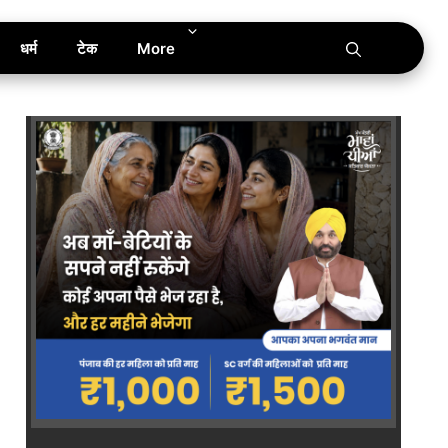
धर्म
टेक
More