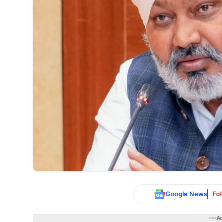
Google News
Fo
---A