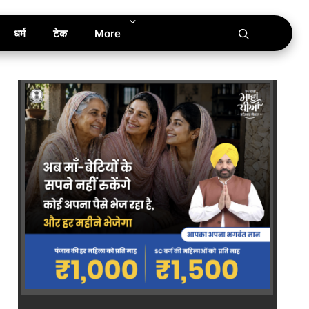
धर्म
टेक
More