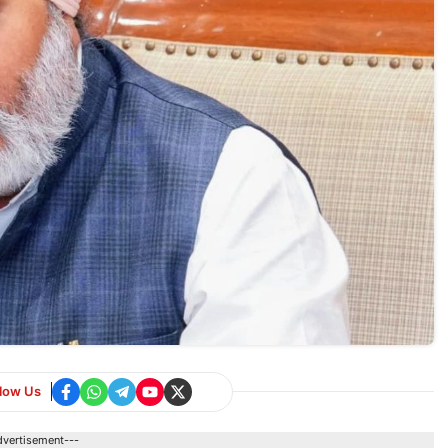
llow Us
dvertisement---