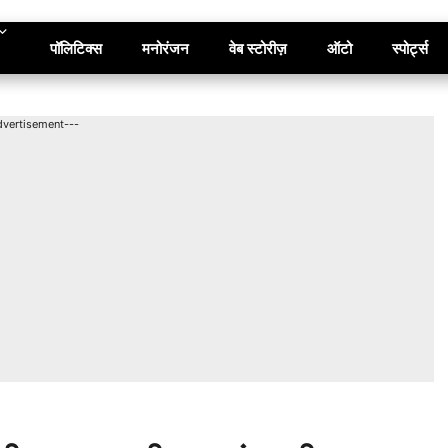
पॉलिटिक्स
मनोरंजन
वेब स्टोरीज़
ऑटो
स्पोर्ट्स
dvertisement---