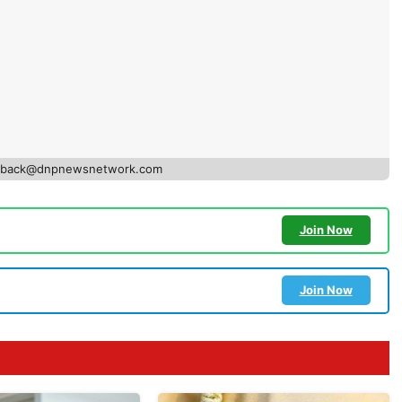
edback@dnpnewsnetwork.com
Join Now
Join Now