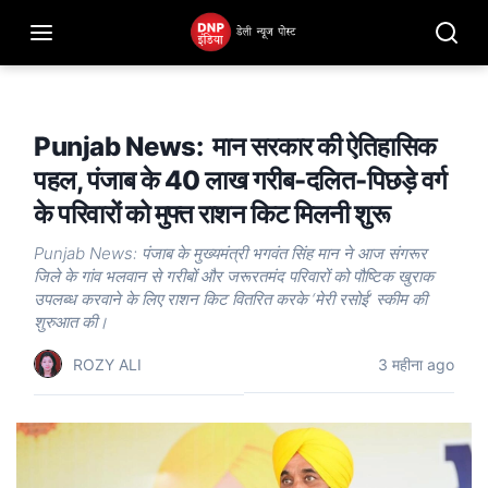
Punjab News: मान सरकार की ऐतिहासिक
पहल, पंजाब के 40 लाख गरीब-दलित-पिछड़े वर्ग
के परिवारों को मुफ्त राशन किट मिलनी शुरू
Punjab News: पंजाब के मुख्यमंत्री भगवंत सिंह मान ने आज संगरूर
जिले के गांव भलवान से गरीबों और जरूरतमंद परिवारों को पौष्टिक खुराक
उपलब्ध करवाने के लिए राशन किट वितरित करके ‘मेरी रसोई’ स्कीम की
शुरुआत की।
ROZY ALI
3 महीना ago