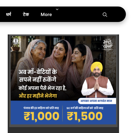
धर्म
टेक
More