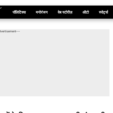
पॉलिटिक्स
मनोरंजन
वेब स्टोरीज़
ऑटो
स्पोर्ट्स
dvertisement---