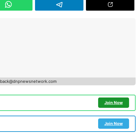
edback@dnpnewsnetwork.com
Join Now
Join Now