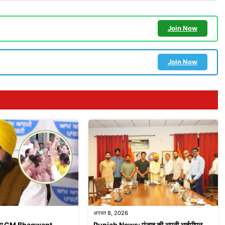
Join Now
Join Now
अगस्त 8, 2026
 जरिए CM Bhagwant
Punjab News: पंजाब की अपनी आईपीएल,