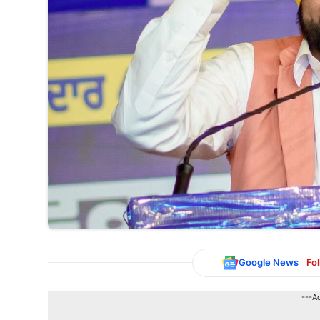
Google News
Fo
---A