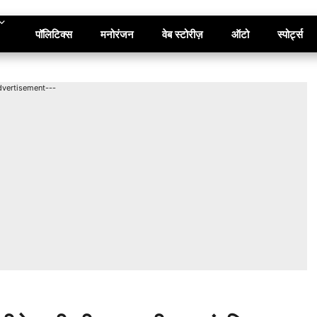
पॉलिटिक्स
मनोरंजन
वेब स्टोरीज़
ऑटो
स्पोर्ट्स
dvertisement---