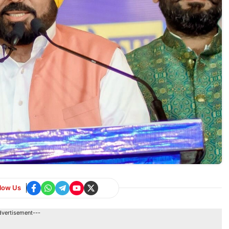
llow Us
dvertisement---