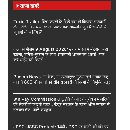
ताज़ा ख़बरें
Toxic Trailer: बिना कपड़ों के दिखे यश तो कियारा आडवाणी
की एक्टिंग ने मचाया बवाल, खतरनाक डायलॉग सुन फैंस बोले ‘ये
सुनामी की वार्निंग है’
कल का मौसम 9 August 2026: उत्तर भारत में मंडराया बड़ा
खतरा, बारिश-तूफान के साथ आसमानी आफत का अलर्ट, चेक
करें आईएमडी रिपोर्ट
Punjab News: ना कैश, ना फरमाइश: मुख्यमंत्री भगवंत सिंह
मान ने 866 नौजवानों को सौंपे सरकारी नौकरियों के नियुक्ति पत्र
8th Pay Commission लागू होने के बाद केंद्रीय कर्मचारियों
की सैलरी हो जाएगी डबल!, केंद्र सरकार के प्लान ऑफ एक्शन से
हलचल तेज, जानें सबकुछ
JPSC-JSSC Protest: 14वीं JPSC रद्द करने की मांग पर