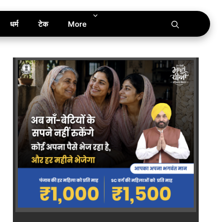
धर्म
टेक
More