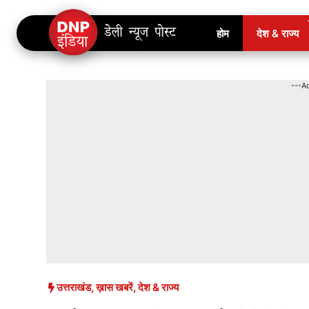
Skip
होम
देश & राज्य
to
content
---A
उत्तराखंड
,
ख़ास खबरें
,
देश & राज्य