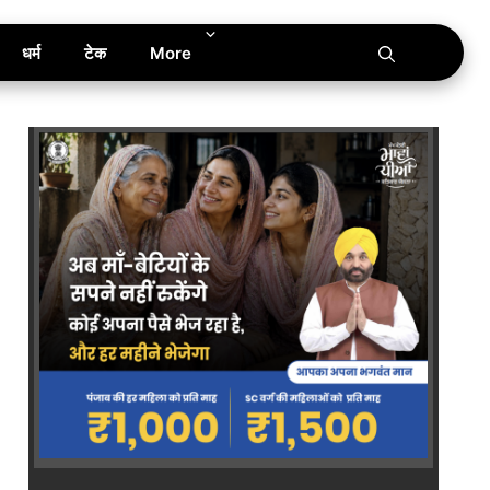
धर्म
टेक
More