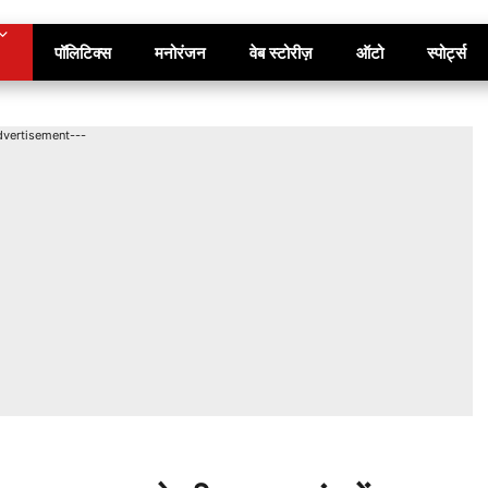
पॉलिटिक्स
मनोरंजन
वेब स्टोरीज़
ऑटो
स्पोर्ट्स
dvertisement---