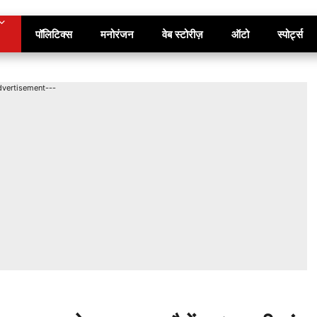
पॉलिटिक्स
मनोरंजन
वेब स्टोरीज़
ऑटो
स्पोर्ट्स
dvertisement---