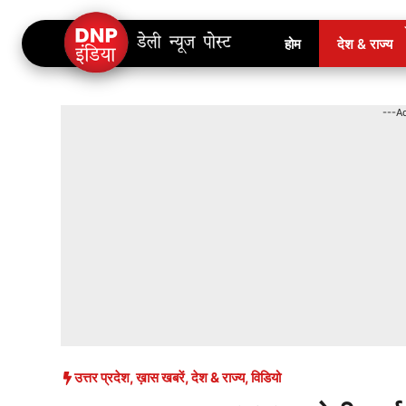
Skip
होम
देश & राज्य
to
content
---A
उत्तर प्रदेश
,
ख़ास खबरें
,
देश & राज्य
,
विडियो