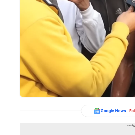
Google News
Fo
---A