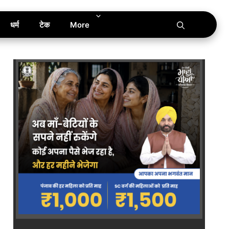
धर्म
टेक
More