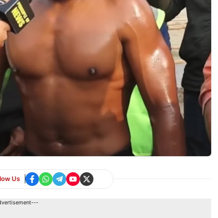
llow Us
dvertisement---