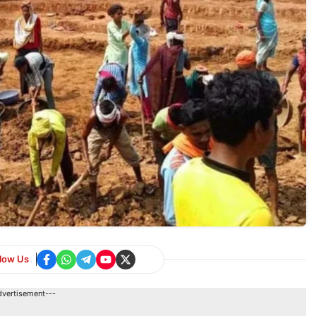
llow Us
dvertisement---