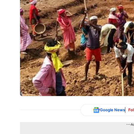
Google News
Fo
---A