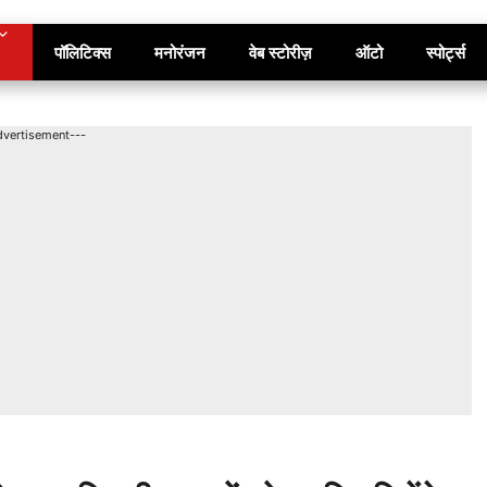
पॉलिटिक्स
मनोरंजन
वेब स्टोरीज़
ऑटो
स्पोर्ट्स
dvertisement---