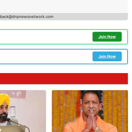
edback@dnpnewsnetwork.com
Join Now
Join Now