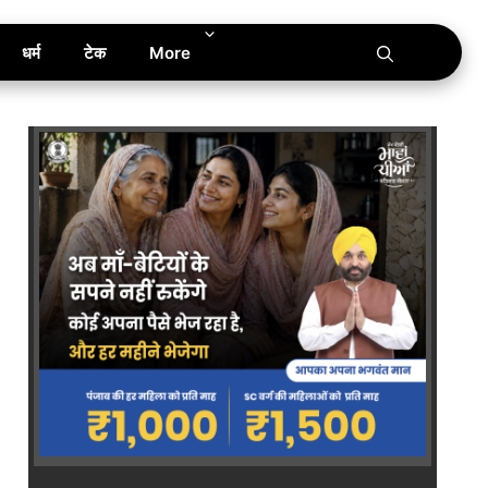
धर्म
टेक
More