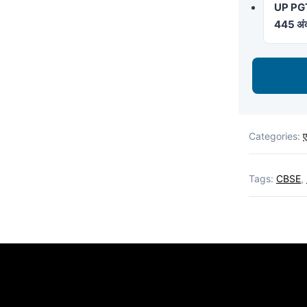
UP PGT F
445 अंक 
Categories:
Tags:
CBSE
,