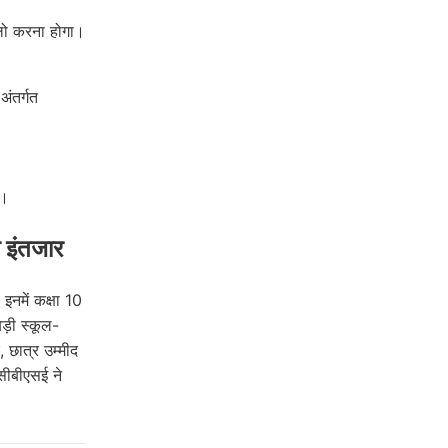
लो करना होगा।
ंतर्गत
ं।
 इंतजार
इनमें कक्षा 10
़ी स्कूल-
, छात्र उम्मीद
सीबीएसई ने