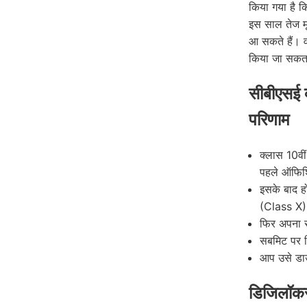
किया गया है क
इस साल तेज मूल
आ सकते हैं। वह
किया जा सकत
सीबीएसई क
परिणाम
क्लास 10वी
पहले ऑफिश
इसके बाद 
(Class X)
फिर अपना रो
सबमिट पर क
आप उसे डाउ
डिजिलॉकर 