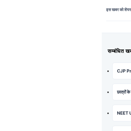
इस खबर को शेय
सम्बंधित
CJP Prot
छात्रों क
NEET UG 