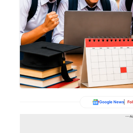
Google News
Fo
---A