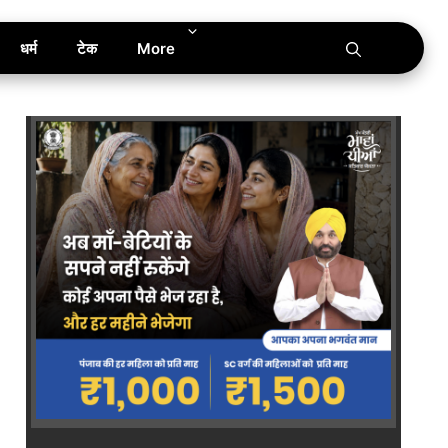
धर्म
टेक
More