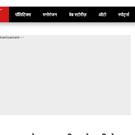
पॉलिटिक्स
मनोरंजन
वेब स्टोरीज़
ऑटो
स्पोर्ट्स
dvertisement---