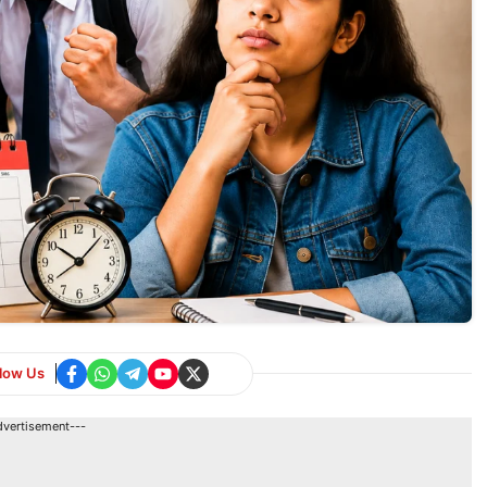
llow Us
dvertisement---