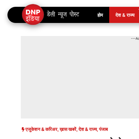
Skip
होम
देश & राज्य
to
content
---A
एजुकेशन & करिअर
,
ख़ास खबरें
,
देश & राज्य
,
पंजाब