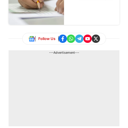
Follow Us
---Advertisement---