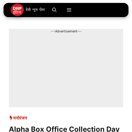
Skip
Menu
to
content
---Advertisement---
मनोरंजन
Alpha Box Office Collection Day