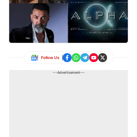
Follow Us
---Advertisement---