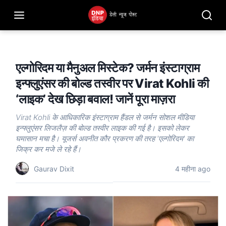
एल्गोरिदम या मैनुअल मिस्टेक? जर्मन इंस्टाग्राम
इन्फ्लुएंसर की बोल्ड तस्वीर पर Virat Kohli की
‘लाइक’ देख छिड़ा बवाल! जानें पूरा माज़रा
Virat Kohli के आधिकारिक इंस्टाग्राम हैंडल से जर्मन सोशल मीडिया
इन्फ्लुएंसर लिजलैज़ की बोल्ड तस्वीर लाइक की गई है। इसको लेकर
घमासान मचा है। यूजर्स अवनीत कौर प्रकरण की तरह 'एल्गोरिदम' का
जिक्र कर मजे ले रहे हैं।
Gaurav Dixit
4 महीना ago