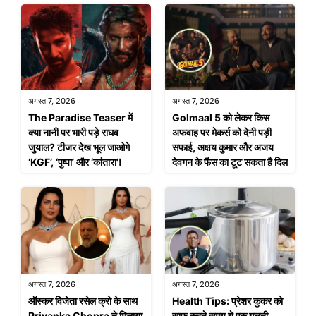
अगस्त 7, 2026
अगस्त 7, 2026
The Paradise Teaser में
Golmaal 5 को लेकर किस
क्या नानी पर भारी पड़े राघव
अफवाह पर मेकर्स को देनी पड़ी
जुयाल? टीजर देख भूल जाओगे
सफाई, अक्षय कुमार और अजय
‘KGF’, ‘पुष्पा’ और ‘कांतारा’!
देवगन के फैंस का टूट सकता है दिल
अगस्त 7, 2026
अगस्त 7, 2026
ऑस्कर विजेता रसेल क्रो के साथ
Health Tips: प्रेशर कुकर को
Priyanka Chopra ने मिलाया
साफ करते समय ये एक गलती