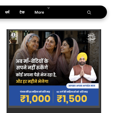
धर्म
टेक
More