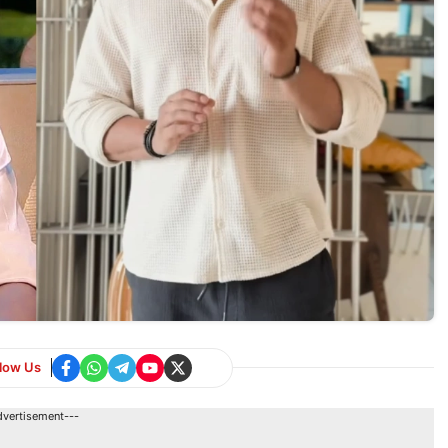
llow Us
dvertisement---