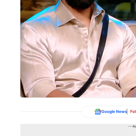
Google News
Fo
---A