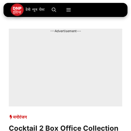
Skip
Menu
to
content
---Advertisement---
मनोरंजन
Cocktail 2 Box Office Collection