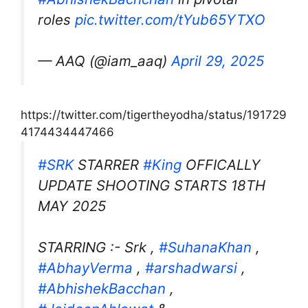
roles
pic.twitter.com/tYub65YTXO
— AAQ (@iam_aaq)
April 29, 2025
https://twitter.com/tigertheyodha/status/191729
4174434447466
#SRK
STARRER
#King
OFFICALLY
UPDATE SHOOTING STARTS 18TH
MAY 2025
STARRING :- Srk ,
#SuhanaKhan
,
#AbhayVerma
,
#arshadwarsi
,
#AbhishekBacchan
,