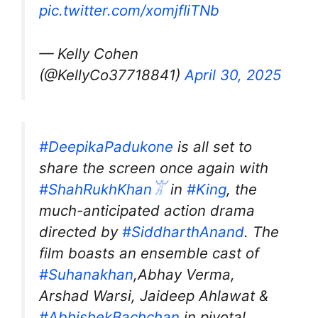
pic.twitter.com/xomjfIiTNb
— Kelly Cohen
(@KellyCo37718841)
April 30, 2025
#DeepikaPadukone
is all set to
share the screen once again with
#ShahRukhKhan𓀠
in
#King
, the
much-anticipated action drama
directed by
#SiddharthAnand
. The
film boasts an ensemble cast of
#Suhanakhan
,Abhay Verma,
Arshad Warsi, Jaideep Ahlawat &
#AbhishekBachchan
in pivotal