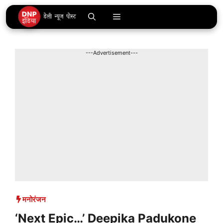
Skip
Menu
to
content
---Advertisement---
मनोरंजन
‘Next Epic…’ Deepika Padukone