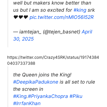
well but makers know better than
us but I am so excited for
#king
srk
❤️❤️❤️
pic.twitter.com/nMlO56I52R
— iamtejan_ (@tejen_basnet)
April
30, 2025
https://twitter.com/Crazy4SRK/status/19174384
04037337388
the Queen joins the King!
#DeepikaPadukone
is all set to rule
the screen in
#King
.
#PriyankaChopra
#Piku
#IrrfanKhan