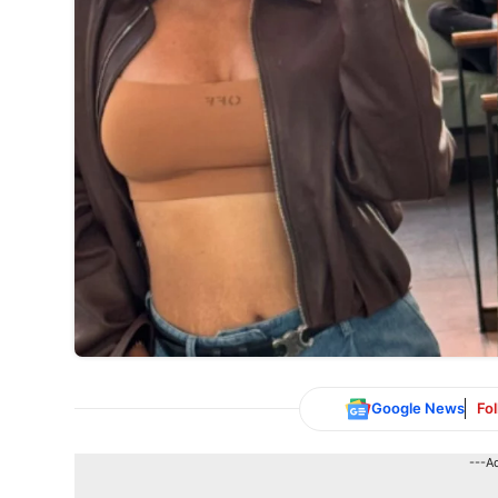
Google News
Fo
---A