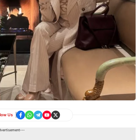
llow Us
dvertisement---