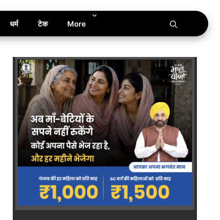
धर्म
टेक
More