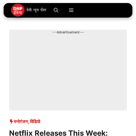
Skip
Menu
to
content
---Advertisement---
मनोरंजन
,
विडियो
Netflix Releases This Week: