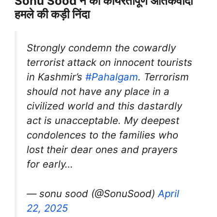
Sonu Sood ने की कायरतापूर्ण आतंकवादी
हमले की कड़ी निंदा
Strongly condemn the cowardly
terrorist attack on innocent tourists
in Kashmir’s
#Pahalgam
. Terrorism
should not have any place in a
civilized world and this dastardly
act is unacceptable. My deepest
condolences to the families who
lost their dear ones and prayers
for early…
— sonu sood (@SonuSood)
April
22, 2025