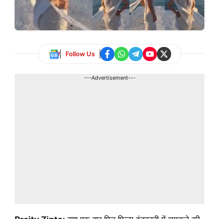
Follow Us
---Advertisement---