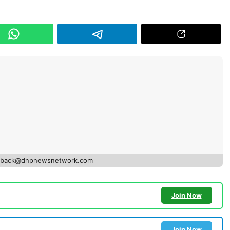
edback@dnpnewsnetwork.com
Join Now
Join Now