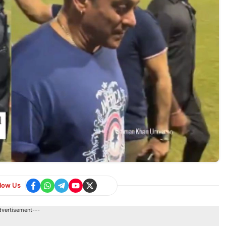
llow Us
dvertisement---