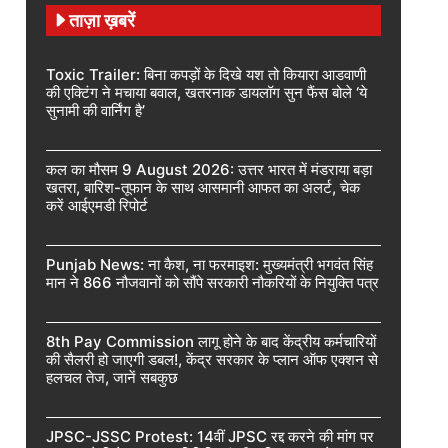
ताज़ा ख़बरें
Toxic Trailer: बिना कपड़ों के दिखे यश तो कियारा आडवाणी
की एक्टिंग ने मचाया बवाल, खतरनाक डायलॉग सुन फैंस बोले ‘ये
सुनामी की वार्निंग है’
कल का मौसम 9 August 2026: उत्तर भारत में मंडराया बड़ा
खतरा, बारिश-तूफान के साथ आसमानी आफत का अलर्ट, चेक
करें आईएमडी रिपोर्ट
Punjab News: ना कैश, ना फरमाइश: मुख्यमंत्री भगवंत सिंह
मान ने 866 नौजवानों को सौंपे सरकारी नौकरियों के नियुक्ति पत्र
8th Pay Commission लागू होने के बाद केंद्रीय कर्मचारियों
की सैलरी हो जाएगी डबल!, केंद्र सरकार के प्लान ऑफ एक्शन से
हलचल तेज, जानें सबकुछ
JPSC-JSSC Protest: 14वीं JPSC रद्द करने की मांग पर