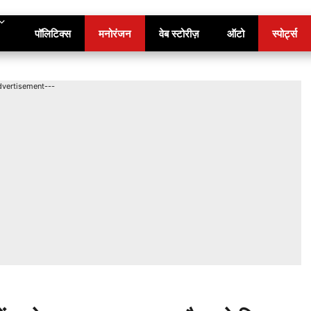
पॉलिटिक्स
मनोरंजन
वेब स्टोरीज़
ऑटो
स्पोर्ट्स
dvertisement---