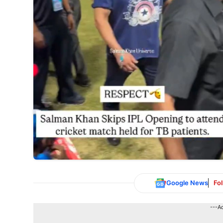
Google News
Fo
---A