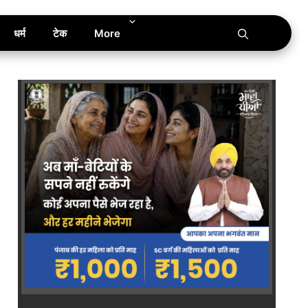
धर्म
टेक
More