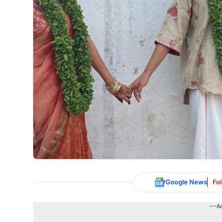
Google News
Fo
---A