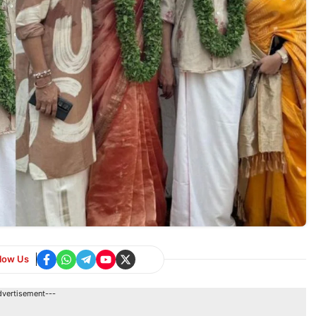
llow Us
dvertisement---