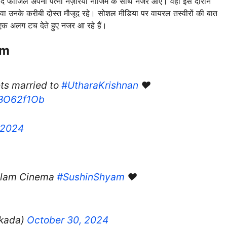
टर फहाद फाजिल अपनी पत्नी नज़रिया नाजिम के साथ नजर आए। वहीं इस दौरान
ावा उनके करीबी दोस्त मौजूद रहे। सोशल मीडिया पर वायरल तस्वीरों की बात
ो एक अलग टच देते हुए नजर आ रहे हैं।
am
ts married to
#UtharaKrishnan
❤️
mBO62f1Ob
 2024
yalam Cinema
#SushinShyam
❤️
kada)
October 30, 2024