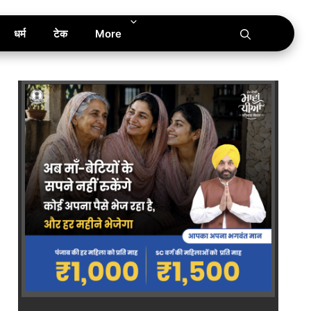
धर्म
टेक
More