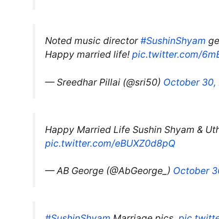
Noted music director
#SushinShyam
ge
Happy married life!
pic.twitter.com/6
— Sreedhar Pillai (@sri50)
October 30,
Happy Married Life Sushin Shyam & Uth
pic.twitter.com/eBUXZ0d8pQ
— AB George (@AbGeorge_)
October 3
#SushinShyam
Marriage pics.
pic.twit