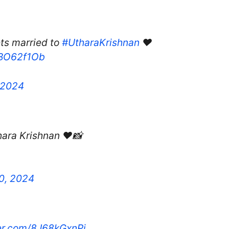
ts married to
#UtharaKrishnan
❤️
mBO62f1Ob
 2024
ara Krishnan ❤️📸
0, 2024
ter.com/8J68kGxnPj