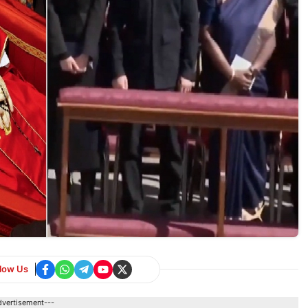
llow Us
dvertisement---