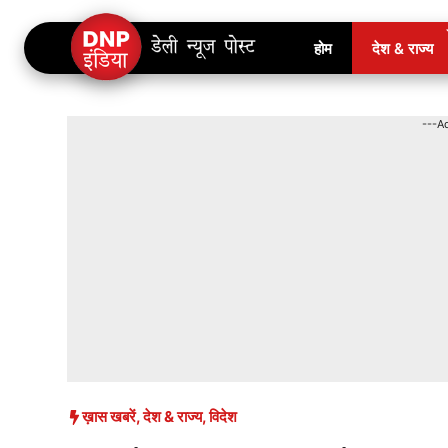
Skip
होम
देश & राज्य
to
content
---A
ख़ास खबरें
,
देश & राज्य
,
विदेश