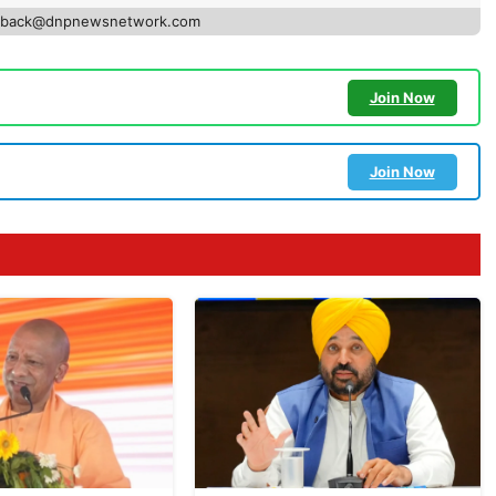
edback@dnpnewsnetwork.com
Join Now
Join Now