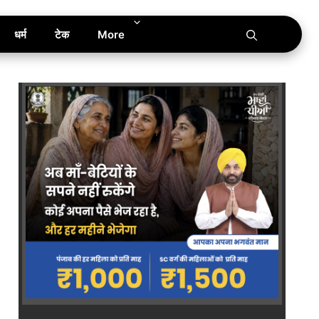
धर्म
टेक
More