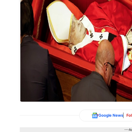
Google News
Fo
---A