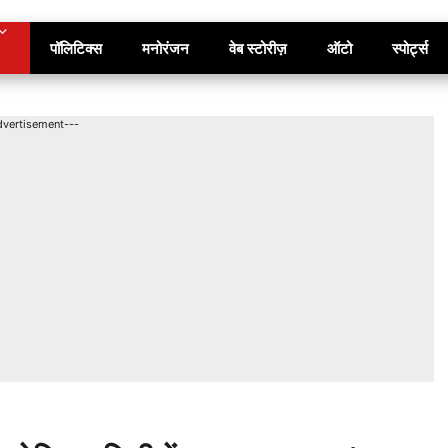
पॉलिटिक्स
मनोरंजन
वेब स्टोरीज़
ऑटो
स्पोर्ट्स
dvertisement---