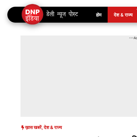
Skip
होम
देश & राज्य
to
content
---A
ख़ास खबरें
,
देश & राज्य