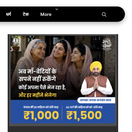
धर्म
टेक
More