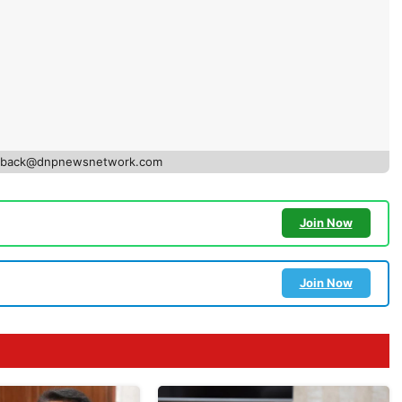
edback@dnpnewsnetwork.com
Join Now
Join Now