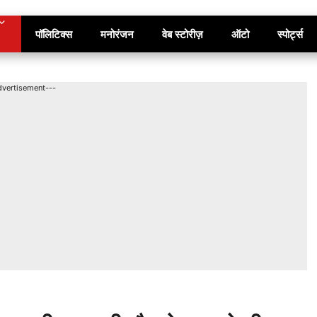
पॉलिटिक्स
मनोरंजन
वेब स्टोरीज़
ऑटो
स्पोर्ट्स
dvertisement---