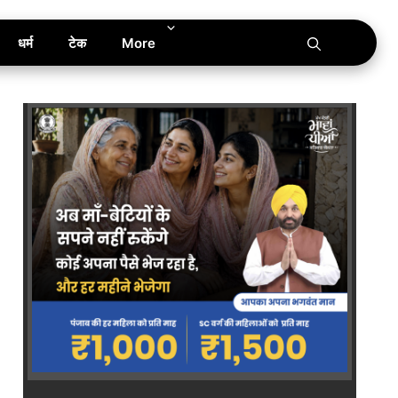
धर्म
टेक
More