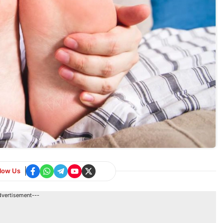
llow Us
dvertisement---