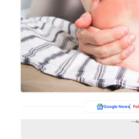
Google News
Fo
---A