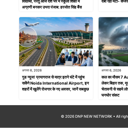
विद्यार्थी, परंतु आज देश भर में स्कूली शिक्षा में
दबा रहा मेटा- केज
अग्रणी बनकर उभरा पंजाब: हरजोत सिंह बैंस
अगस्त 6, 2026
अगस्त 6, 2026
गुड न्यूज! प्रयागराज से मात्र इतने घंटे में पहुंच
कल का मौसम 7 A
सकेंगे Noida International Airport, इन
लेकर बिहार तक, मू
शहरों में खुलेंगे रोजगार के नए अवसर, जानें सबकुछ
चेतावनी से सहमे लो
घनघोर संकट
© 2026 DNP NEW NETWORK • All righ