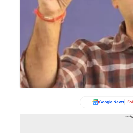
Google News
Fo
---A