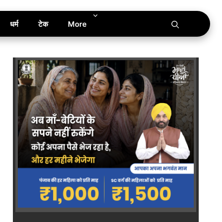
धर्म
टेक
More