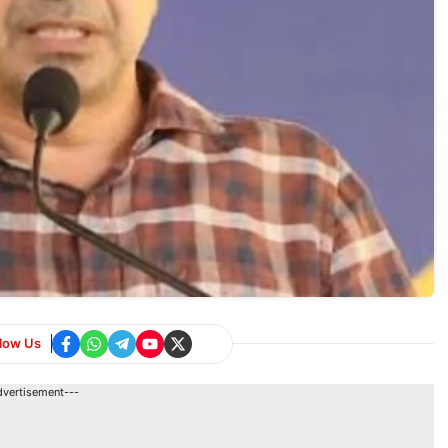
llow Us
dvertisement---