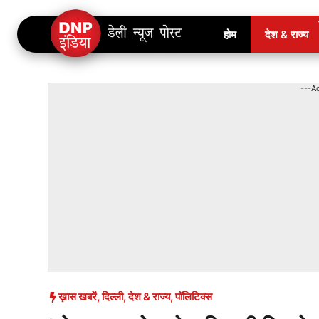
Skip
होम
देश & राज्य
to
content
---A
ख़ास खबरें
,
दिल्ली
,
देश & राज्य
,
पॉलिटिक्स