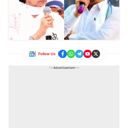
Follow Us
---Advertisement---