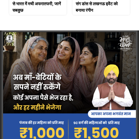
से भारत में मची अफरातफरी, जानें
संग डांस से लखनऊ इवेंट को
सबकुछ
बनाया रंगीन