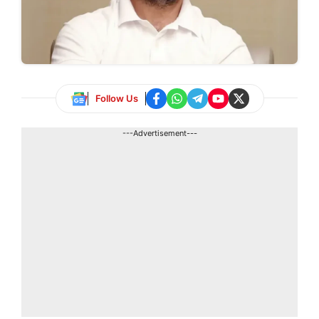
Follow Us
---Advertisement---