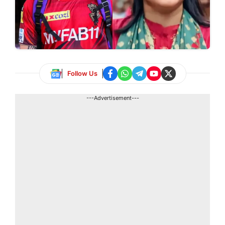
Follow Us
---Advertisement---