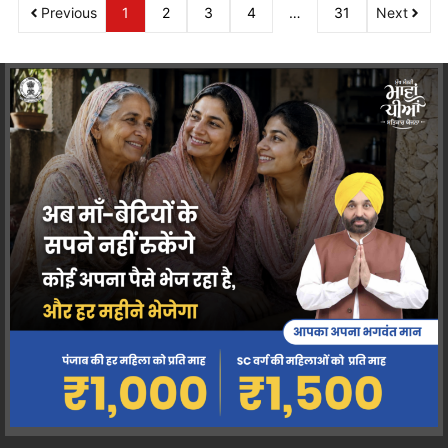
Previous
1
2
3
4
…
31
Next