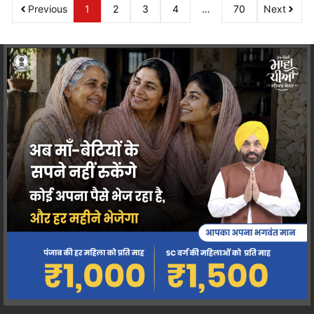
Previous
1
2
3
4
…
70
Next