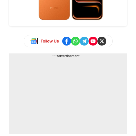
Follow Us
---Advertisement---