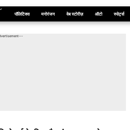
पॉलिटिक्स
मनोरंजन
वेब स्टोरीज़
ऑटो
स्पोर्ट्स
dvertisement---