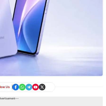
llow Us
dvertisement---