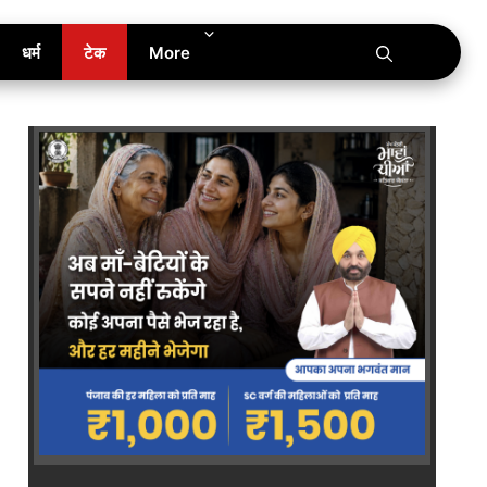
धर्म
टेक
More