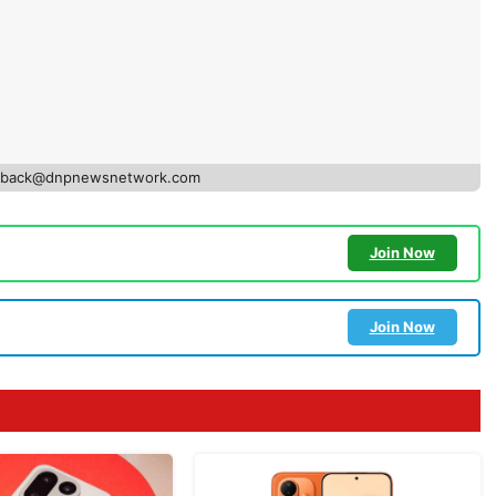
edback@dnpnewsnetwork.com
Join Now
Join Now