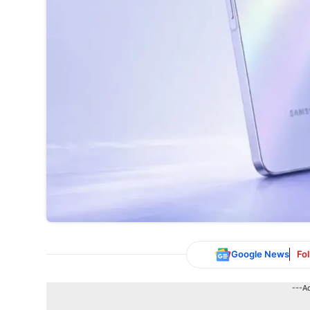
Google News
Fo
---A