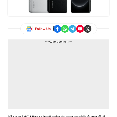
Follow Us
---Advertisement---