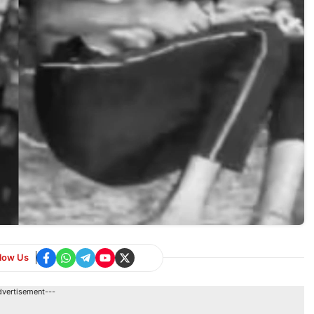
llow Us
dvertisement---