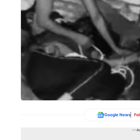
Google News
Fo
---A