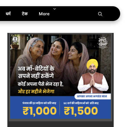
धर्म
टेक
More