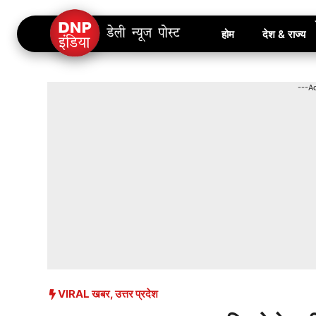
Skip
होम
देश & राज्य
to
content
---A
VIRAL खबर
,
उत्तर प्रदेश