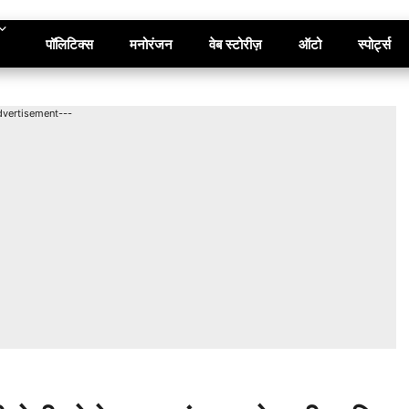
पॉलिटिक्स
मनोरंजन
वेब स्टोरीज़
ऑटो
स्पोर्ट्स
dvertisement---