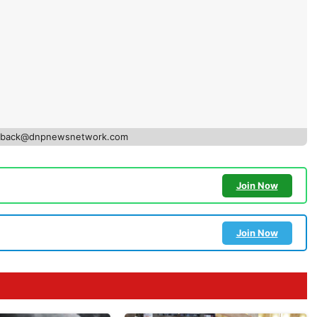
edback@dnpnewsnetwork.com
Join Now
Join Now