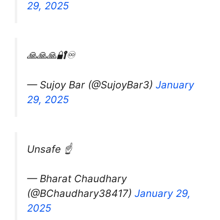
29, 2025
🙏🙏🙏🔐♾️
— Sujoy Bar (@SujoyBar3)
January
29, 2025
Unsafe ☝
— Bharat Chaudhary
(@BChaudhary38417)
January 29,
2025