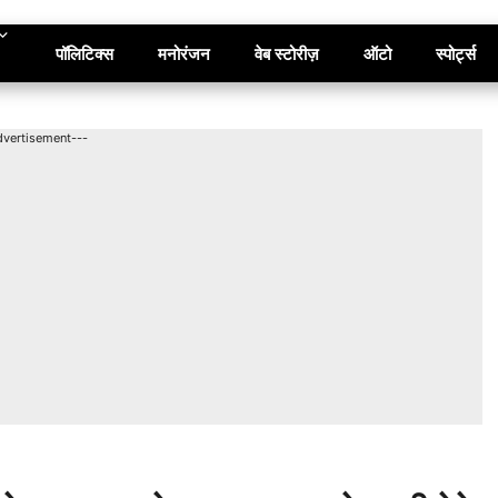
पॉलिटिक्स
मनोरंजन
वेब स्टोरीज़
ऑटो
स्पोर्ट्स
dvertisement---