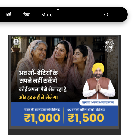
धर्म
टेक
More