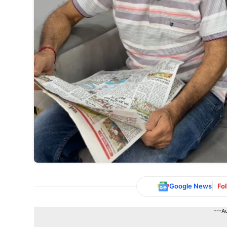
Google News
Fo
---A