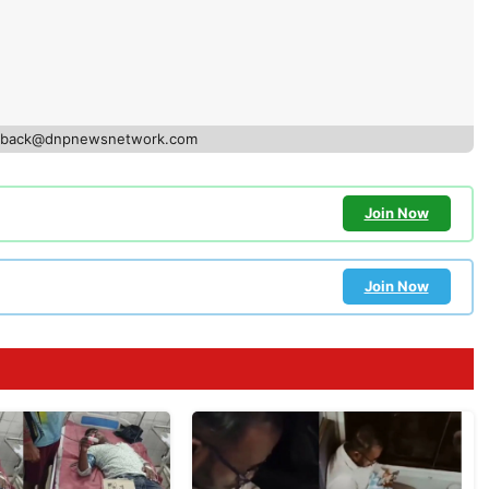
edback@dnpnewsnetwork.com
Join Now
Join Now