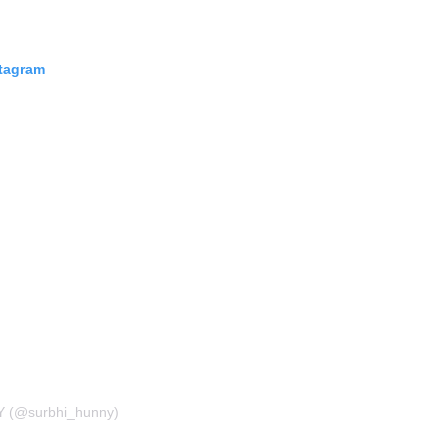
stagram
Y (@surbhi_hunny)