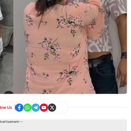
llow Us
dvertisement---